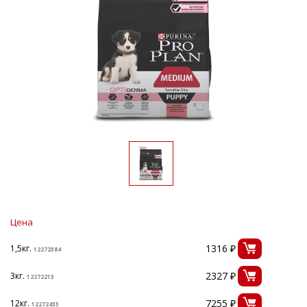
Цена
1316 ₽
1,5кг.
12272384
2327 ₽
3кг.
12272213
7255 ₽
12кг.
12272433