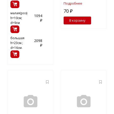
Подробнее
70 ₽
малая(роз)
1094
h=10см;
₽
В корзину
d=9см
большая
2098
h=23см.;
₽
d=16см.