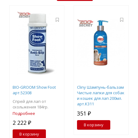
BIO-GROOM Show Foot
Cliny Шампунь-бальзам
арт.52308
Чистые лапки для собак
и кошек для лап 200мл.
Спрей для лап от
арт.К311
скольжения 184гр.
351 ₽
Подробнее
2 222 ₽
В корзину
В корзину