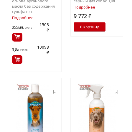
основе арганового
серный для собак 3,8л.
масла без содержания
Подробнее
сульфатов
9 772 ₽
Подробнее
1503
В корзину
355мл.
29912
₽
10098
3,8л
29928
₽