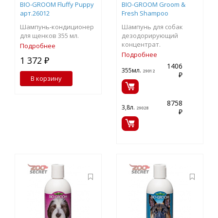
BIO-GROOM Fluffy Puppy
BIO-GROOM Groom &
арт.26012
Fresh Shampoo
Шампунь-кондиционер
Шампунь для собак
для щенков 355 мл.
дезодорирующий
концентрат.
Подробнее
Подробнее
1 372 ₽
1406
355мл.
29012
₽
В корзину
8758
3,8л.
29028
₽