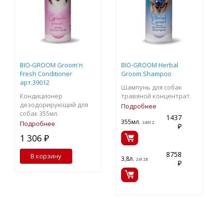
BIO-GROOM Groom'n
BIO-GROOM Herbal
Fresh Conditioner
Groom Shampoo
арт.39012
Шампунь для собак
Кондиционер
травяной концентрат.
дезодорирующий для
Подробнее
собак 355мл.
1437
355мл.
Подробнее
24012
₽
1 306 ₽
8758
В корзину
3,8л.
24128
₽