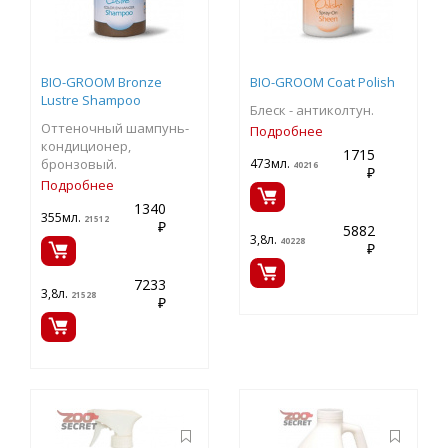
BIO-GROOM Bronze
BIO-GROOM Coat Polish
Lustre Shampoo
Блеск - антиколтун.
Оттеночный шампунь-
Подробнее
кондиционер,
1715
бронзовый.
473мл.
40216
₽
Подробнее
1340
355мл.
21512
₽
5882
3,8л.
40228
₽
7233
3,8л.
21528
₽