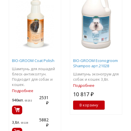
BIO-GROOM Coat Polish
BIO-GROOM Econogroom
Shampoo арт.21028
Шампунь для лошадей
блеск-антиколтун.
Шампунь эконогрум для
Подходит для собак и
собак и кошек 3,8л.
кошек.
Подробнее
Подробнее
10 817 ₽
2531
946мл.
03232
₽
В корзину
5882
3,8л.
03228
₽