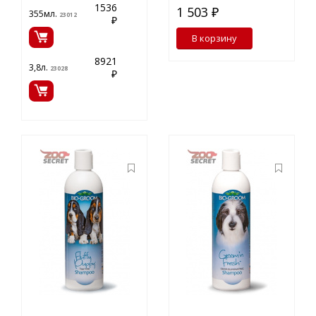
1536
1 503 ₽
355мл.
23012
₽
В корзину
8921
3,8л.
23028
₽