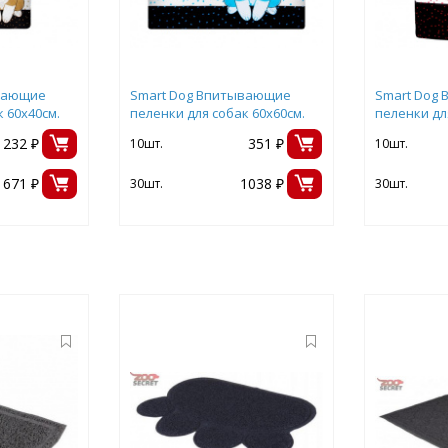
вающие
Smart Dog Впитывающие
Smart Dog
 60х40см.
пеленки для собак 60х60см.
пеленки дл
232 ₽
351 ₽
10шт.
10шт.
671 ₽
1038 ₽
30шт.
30шт.