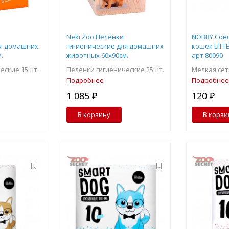
Neki Zoo Пеленки
NOBBY Сово
ля домашних
гигиенические для домашних
кошек LITT
.
животных 60х90см.
арт.80090
еские 15шт.
Пеленки гигиенические 25шт.
Мелкая сет
Подробнее
Подробнее
1 085 ₽
120 ₽
В корзину
В корзи