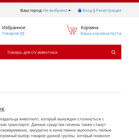
Ваш город:
Не выбрано
Вход
|
Регистрация
Избранное
Корзина
Товаров (
0
)
Ваша корзина пуста
Товары для с/х животных
ек
владельца животного, который вынужден столкнуться с
ом транспорте. Данные средства гигиены также станут
 своевременно, аккуратно и качественно выполнять любые
огромный выбор товаров данной группы, который позволит