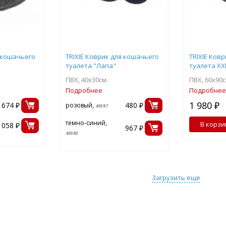
я кошачьего
TRIXIE Коврик для кошачьего
TRIXIE Ков
туалета "Лапа"
туалета XX
ПВХ, 40х30см.
ПВХ, 60х90с
Подробнее
Подробнее
1 980 ₽
674 ₽
480 ₽
розовый,
40387
темно-синий,
В корзи
1058 ₽
967 ₽
40383
Загрузить еще