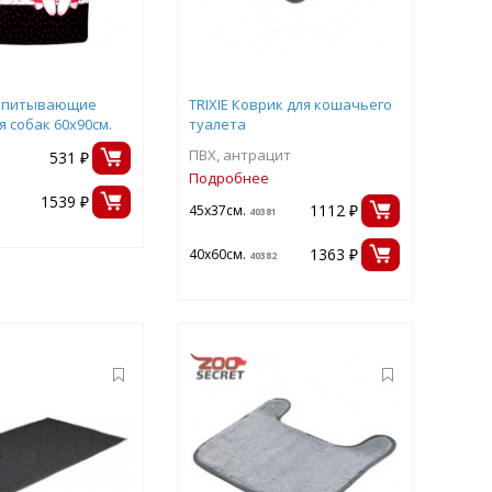
 Впитывающие
TRIXIE Коврик для кошачьего
я собак 60х90см.
туалета
ПВХ, антрацит
531 ₽
Подробнее
1539 ₽
1112 ₽
45х37см.
40381
1363 ₽
40х60см.
40382