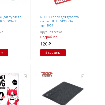
к для туалета
NOBBY Совок для туалета
ER SPOON-1
кошек LITTER SPOON-2
арт.80091
ка
Крупная сетка
Подробнее
120 ₽
ну
В корзину