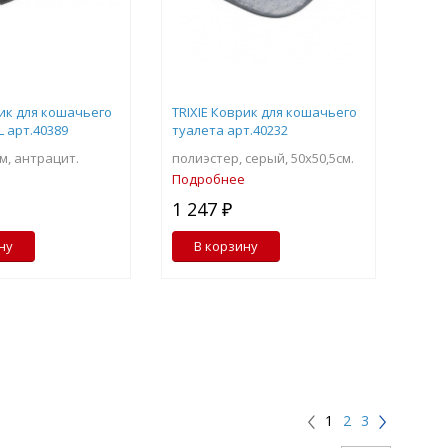
рик для кошачьего
TRIXIE Коврик для кошачьего
L арт.40389
туалета арт.40232
м, антрацит.
полиэстер, серый, 50х50,5см.
Подробнее
1 247 ₽
ну
В корзину
1
2
3