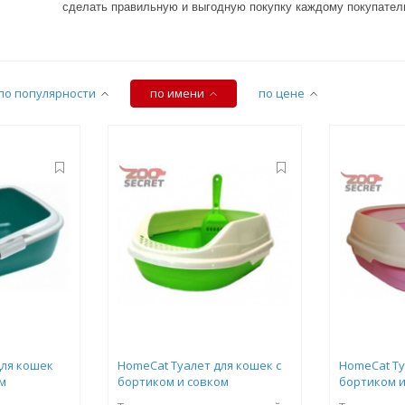
сделать правильную и выгодную покупку каждому покупател
по популярности
по имени
по цене
для кошек
HomeCat Туалет для кошек с
HomeCat Ту
м
бортиком и совком
бортиком и