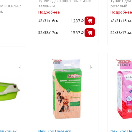
Туалет для кошек овальный,
Туалет для
к MODERNA с
зеленый.
розовый.
м.
Подробнее
Подробнее
1287 ₽
43х31х16см.
43х31х16см.
1557 ₽
52х38х17см.
52х38х17см.
ля кошек
Neki Zoo Пеленки
Neki Zoo П