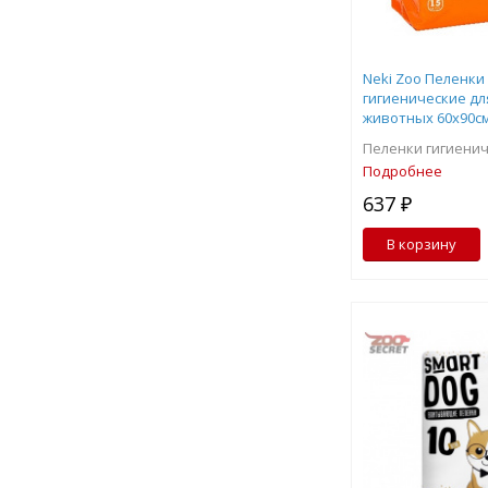
Neki Zoo Пеленки
гигиенические д
животных 60х90см
Пеленки гигиенич
Подробнее
637 ₽
В корзину