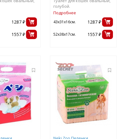
 кошек овальный,
Туалет для кошек овальный,
голубой.
Подробнее
1287 ₽
1287 ₽
43х31х16см.
1557 ₽
1557 ₽
52х38х17см.
еленки
Neki Zoo Пеленки