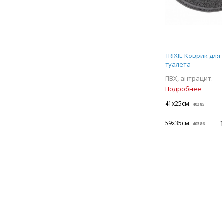
TRIXIE Коврик дл
туалета
ПВХ, антрацит.
Подробнее
41х25см.
40385
59х35см.
40386