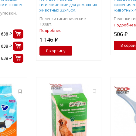
ом и совком
гигиенические для домашних
гигиениче
животных 33х45см.
животных 4
 угловой,
Пеленки гигиенические
Пеленки ги
100шт.
Подробнее
Подробнее
506 ₽
1638 ₽
1 146 ₽
В корзи
1638 ₽
В корзину
1638 ₽