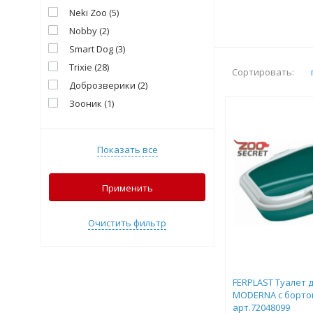
Neki Zoo
(
5
)
Nobby
(
2
)
Smart Dog
(
3
)
Trixie
(
28
)
Сортировать:
Доброзверики
(
2
)
Зооник
(
1
)
Показать все
Применить
Очистить фильтр
FERPLAST Туалет 
MODERNA с борто
арт.72048099