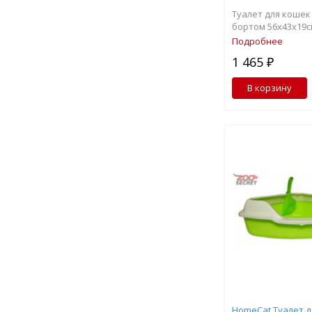
Туалет для коше
бортом 56х43х19с
Подробнее
1 465 ₽
В корзину
HomeCat Туалет д