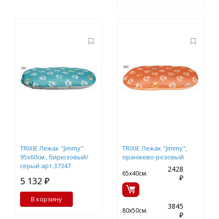
TRIXIE Лежак "Jimmy"
TRIXIE Лежак "Jimmy",
95х60см., бирюзовый/
оранжево-розовый
серый арт.37347
2428
65х40см.
₽
5 132 ₽
В корзину
3845
80х50см.
₽