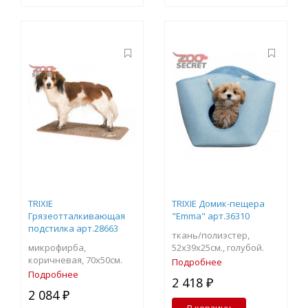
TRIXIE
TRIXIE Домик-пещера
Грязеотталкивающая
"Emma" арт.36310
подстилка арт.28663
ткань/полиэстер,
микрофирба,
52х39х25см., голубой.
коричневая, 70х50см.
Подробнее
Подробнее
2 418 ₽
2 084 ₽