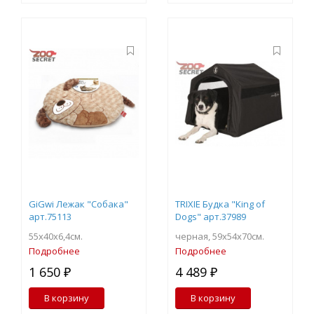
GiGwi Лежак "Собака"
TRIXIE Будка "King of
арт.75113
Dogs" арт.37989
55х40х6,4см.
черная, 59х54х70см.
Подробнее
Подробнее
1 650 ₽
4 489 ₽
В корзину
В корзину