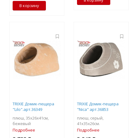
В корзину
В корзину
TRIXIE Домик-пещера
TRIXIE Домик-пещера
"Lilo".арт.36349
"Nica" арт.36853
плюш, 35х26х41см,
плюш, серый,
бежевый
41х35х26см.
Подробнее
Подробнее