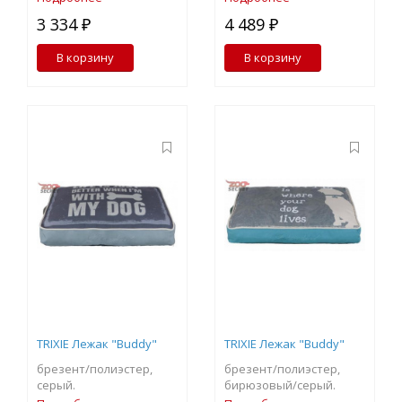
3 334 ₽
4 489 ₽
В корзину
В корзину
TRIXIE Лежак "Buddy"
TRIXIE Лежак "Buddy"
брезент/полиэстер,
брезент/полиэстер,
серый.
бирюзовый/серый.