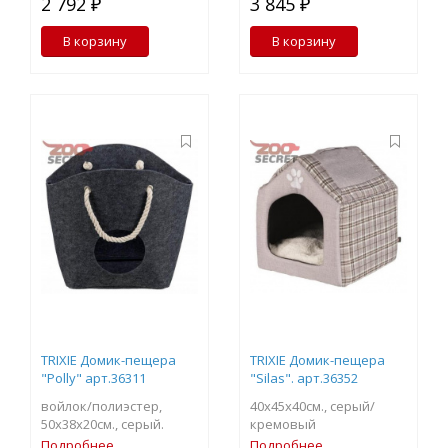
2 792 ₽
3 845 ₽
В корзину
В корзину
TRIXIE Домик-пещера
TRIXIE Домик-пещера
"Polly" арт.36311
"Silas". арт.36352
войлок/полиэстер,
40х45х40см., серый/
50х38х20см., серый.
кремовый
Подробнее
Подробнее