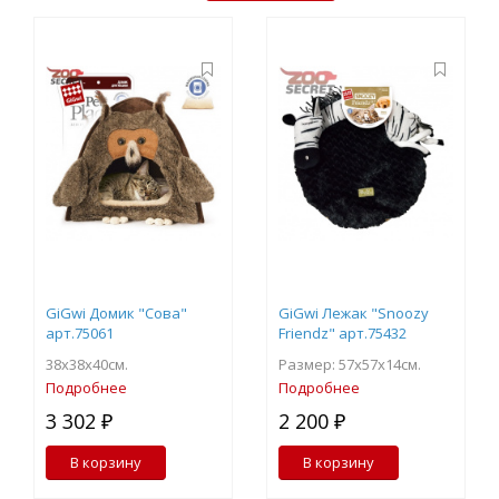
GiGwi Домик "Сова"
GiGwi Лежак "Snoozy
арт.75061
Friendz" арт.75432
38х38х40см.
Размер: 57х57х14см.
Подробнее
Подробнее
3 302 ₽
2 200 ₽
В корзину
В корзину