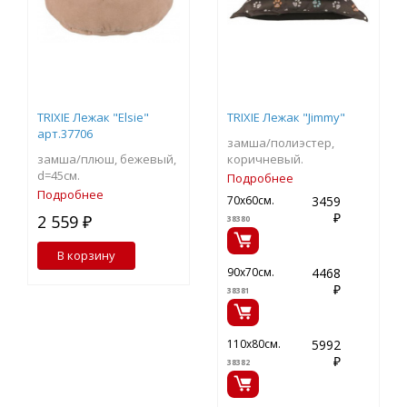
TRIXIE Лежак "Elsie"
TRIXIE Лежак "Jimmy"
арт.37706
замша/полиэстер,
замша/плюш, бежевый,
коричневый.
d=45см.
Подробнее
Подробнее
3459
70х60см.
₽
2 559 ₽
38380
В корзину
4468
90х70см.
₽
38381
5992
110х80см.
₽
38382