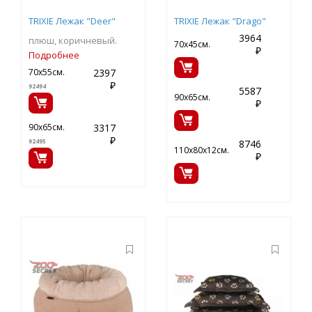
TRIXIE Лежак "Deer"
TRIXIE Лежак "Drago"
3964
плюш, коричневый.
70х45см.
₽
Подробнее
2397
70х55см.
₽
92494
5587
90х65см.
₽
3317
90х65см.
₽
92495
8746
110х80х12см.
₽