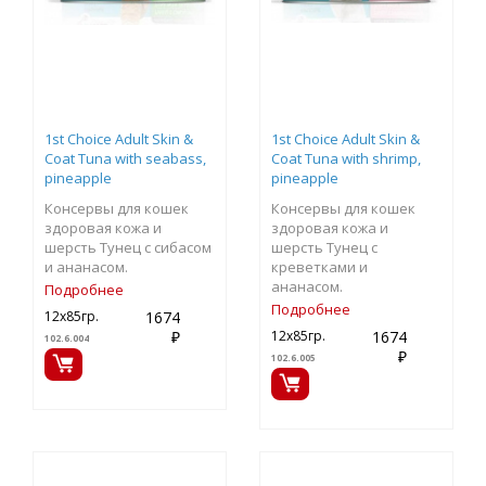
1st Choice Adult Skin &
1st Choice Adult Skin &
Coat Tuna with seabass,
Coat Tuna with shrimp,
pineapple
pineapple
Консервы для кошек
Консервы для кошек
здоровая кожа и
здоровая кожа и
шерсть Тунец с сибасом
шерсть Тунец с
и ананасом.
креветками и
ананасом.
Подробнее
Подробнее
1674
12х85гр.
₽
1674
12х85гр.
102.6.004
₽
102.6.005