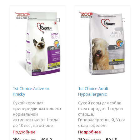
1st Choice Active or
1st Choice Adult
Finicky
Hypoallergenic
Сухой корм для
Сухой корм для собак
привередливых кошек с
всех пород от 1 года и
нормальной
старше,
активностью от 1 года
Гипоаллергенный, Утка
до 10 лет, на основе
с картофелем.
Курицы
Подробнее
Подробнее
486 ₽
504 ₽
350г.
350гр.