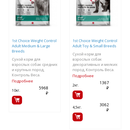
1st Choice Weight Control
1st Choice Weight Control
Adult Medium & Large
Adult Toy & Small Breeds
Breeds
Сухой корм для
Сухой корм для
взрослых собак
взрослых собак средних
декоративных и мелких
и крупных пород,
пород, Контроль Веса.
Контроль Веса.
Подробнее
Подробнее
1367
2кг.
5968
₽
10кг.
₽
3062
4,5кг.
₽