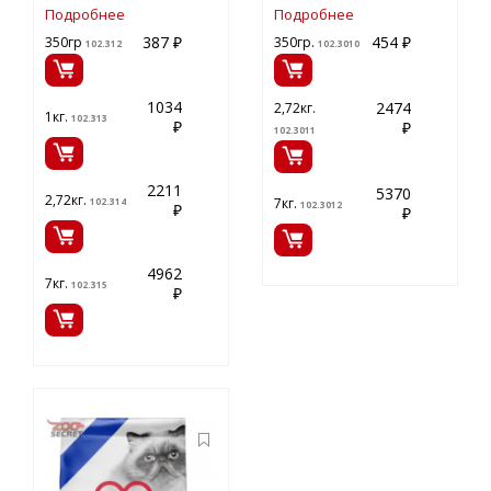
Подробнее
Подробнее
387 ₽
454 ₽
350гр
350гр.
102.312
102.3010
1034
2474
2,72кг.
1кг.
102.313
₽
₽
102.3011
2211
5370
2,72кг.
7кг.
102.314
102.3012
₽
₽
4962
7кг.
102.315
₽