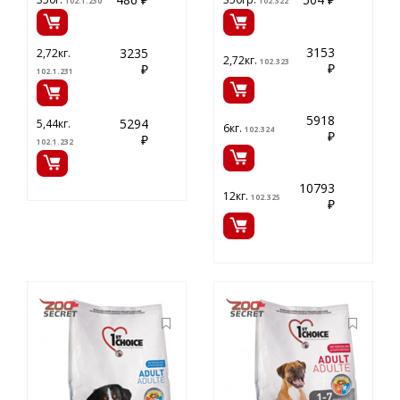
102.1.230
102.322
3153
3235
2,72кг.
2,72кг.
102.323
₽
₽
102.1.231
5918
5294
5,44кг.
6кг.
102.324
₽
₽
102.1.232
10793
12кг.
102.325
₽