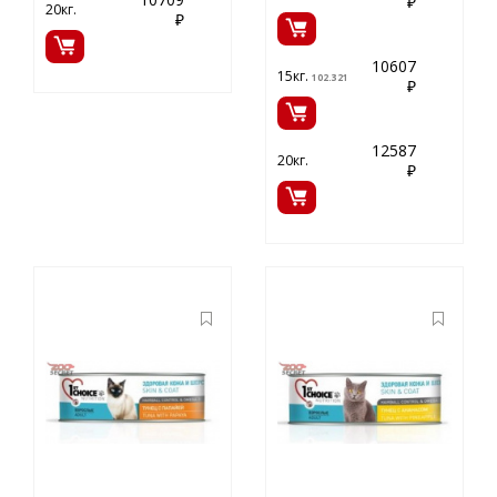
₽
20кг.
₽
10607
15кг.
102.321
₽
12587
20кг.
₽