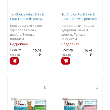
1st Choice Adult Skin &
1st Choice Adult Skin &
Coat Tuna with papaya
Coat Tuna with pineapple
Консервы для кошек
Консервы для кошек
здоровая кожа и
здоровая кожа и
шерсть Тунец c
шерсть Тунец с
папайей.
ананасом.
Подробнее
Подробнее
1674
1674
12х85гр.
12х85гр.
₽
₽
102.6.002
102.6.003