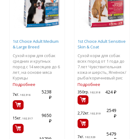
1st Choice Adult Medium
1st Choice Adult Sensitive
& Large Breed
Skin & Coat
Сухой корм для собак
Сухой корм для собак
средних и крупных
всех пород от 1 года до
пород с 14 месяцев до 6
7 лет Чувствительная
лет, на основе мяса
кожа и шерсть, Ягнёнок/
Курицы
рыба/коричневый рис
Подробнее
Подробнее
5238
424 ₽
350гр.
102.318
7кг.
102.316
₽
2549
2,72кг.
102.319
9650
₽
15кг.
102.317
₽
5479
7кг.
102.320
10709