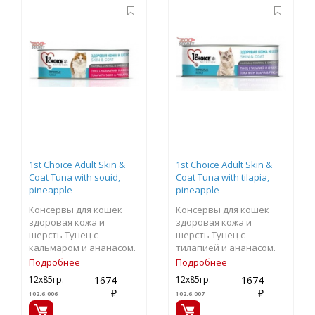
1st Choice Adult Skin &
1st Choice Adult Skin &
Coat Tuna with souid,
Coat Tuna with tilapia,
pineapple
pineapple
Консервы для кошек
Консервы для кошек
здоровая кожа и
здоровая кожа и
шерсть Тунец с
шерсть Тунец с
кальмаром и ананасом.
тилапией и ананасом.
Подробнее
Подробнее
1674
1674
12х85гр.
12х85гр.
₽
₽
102.6.006
102.6.007