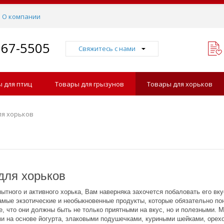
О компании
767-5505
Свяжитесь с нами
 для птиц
Товары для грызунов
Товары для хорьков
ля хорьков
для хорьков
ытного и активного хорька, Вам наверняка захочется побаловать его в
амые экзотические и необыкновенные продукты, которые обязательно п
те, что они должны быть не только приятными на вкус, но и полезными
и на основе йогурта, злаковыми подушечками, куриными шейками, оре