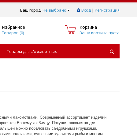
Ваш город:
Не выбрано
Вход
|
Регистрация
Избранное
Корзина
Товаров (
0
)
Ваша корзина пуста
Товары для с/х животных
кусными лакомствами. Современный ассортимент изделий
онравятся Вашему любимцу. Покупая лакомства для
. Малышей можно побаловать съедобными игрушками,
ховыми палочками, сушеными кусочками рыбы и многим