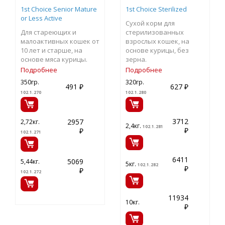
1st Choice Senior Mature
1st Choice Sterilized
or Less Active
Сухой корм для
Для стареющих и
стерилизованных
малоактивных кошек от
взрослых кошек, на
10 лет и старше, на
основе курицы, без
основе мяса курицы.
зерна.
Подробнее
Подробнее
350гр.
320гр.
491 ₽
627 ₽
102.1.270
102.1.280
3712
2957
2,72кг.
2,4кг.
102.1.281
₽
₽
102.1.271
6411
5069
5,44кг.
5кг.
102.1.282
₽
₽
102.1.272
11934
10кг.
₽