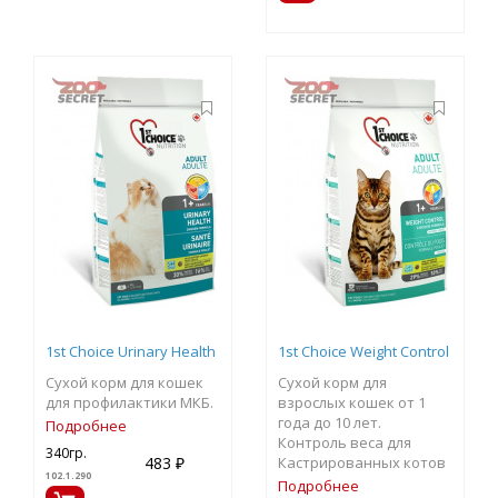
1st Choice Urinary Health
1st Choice Weight Control
Сухой корм для кошек
Сухой корм для
для профилактики МКБ.
взрослых кошек от 1
года до 10 лет.
Подробнее
Контроль веса для
340гр.
Кастрированных котов
483 ₽
102.1.290
и Стерилизованных
Подробнее