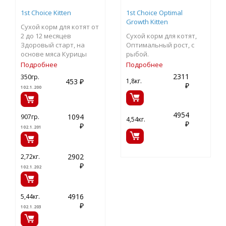
1st Choice Kitten
1st Choice Optimal
Growth Kitten
Сухой корм для котят от
2 до 12 месяцев
Сухой корм для котят,
Здоровый старт, на
Оптимальный рост, с
основе мяса Курицы
рыбой.
Подробнее
Подробнее
2311
350гр.
1,8кг.
453 ₽
₽
102.1.200
4954
1094
907гр.
4,54кг.
₽
₽
102.1.201
2902
2,72кг.
₽
102.1.202
4916
5,44кг.
₽
102.1.203