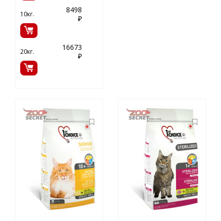
8498
10кг.
₽
16673
20кг.
₽