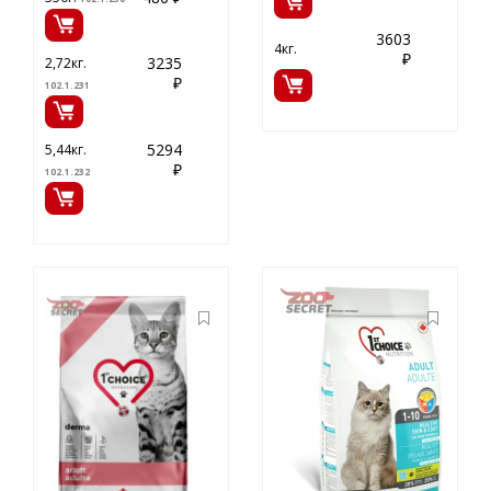
3603
4кг.
₽
3235
2,72кг.
₽
102.1.231
5294
5,44кг.
₽
102.1.232