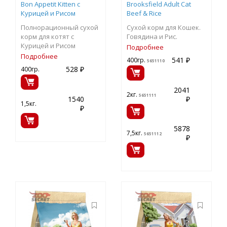
Bon Appetit Kitten с
Brooksfield Adult Cat
Курицей и Рисом
Beef & Rice
Полнорационный сухой
Сухой корм для Кошек.
корм для котят с
Говядина и Рис.
Курицей и Рисом
Подробнее
Подробнее
541 ₽
400гр.
5651110
528 ₽
400гр.
2041
2кг.
5651111
1540
₽
1,5кг.
₽
5878
7,5кг.
5651112
₽