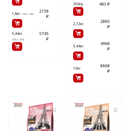
кошек.
483 ₽
350гр.
2158
1,8кг.
102.1.291
₽
2860
2,72кг.
₽
5745
5,44кг.
₽
102.1.292
4968
5,44кг.
₽
8668
10кг.
₽