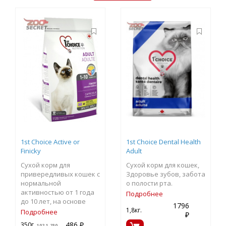
1st Choice Active or
1st Choice Dental Health
Finicky
Adult
Сухой корм для
Сухой корм для кошек,
привередливых кошек с
Здоровье зубов, забота
нормальной
о полости рта.
активностью от 1 года
Подробнее
до 10 лет, на основе
1796
Курицы
1,8кг.
Подробнее
₽
486 ₽
350г.
102.1.230