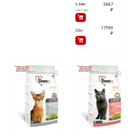
5667
5,44кг.
₽
102.1.223
17590
20кг.
₽