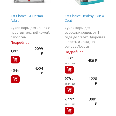
1st Choice GF Derma
1st Choice Healtny Skin &
Adult
Coat
Сухой корм для кошек с
Сухой корм для
чувствительной кожей,
взрослых кошек от 1
с лососем.
года до 10 лет Здоровая
шерсть и кожа, на
Подробнее
основе Лосося
2099
1,8кг.
Подробнее
₽
350гр.
486 ₽
102.1.220
4504
4,54кг.
₽
1228
907гр.
₽
102.1.221
3001
2,72кг.
₽
102.1.222