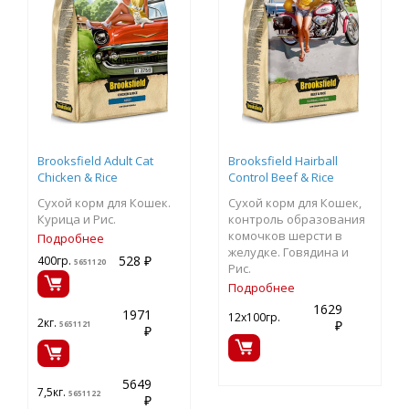
Brooksfield Adult Cat
Brooksfield Hairball
Chicken & Rice
Control Beef & Rice
Сухой корм для Кошек.
Сухой корм для Кошек,
Курица и Рис.
контроль образования
комочков шерсти в
Подробнее
желудке. Говядина и
528 ₽
400гр.
5651120
Рис.
Подробнее
1629
1971
12х100гр.
2кг.
₽
5651121
₽
5649
7,5кг.
5651122
₽