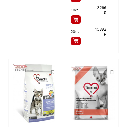
8266
10кг.
₽
15892
20кг.
₽