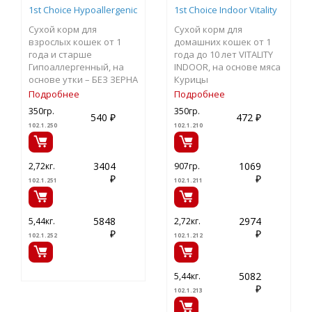
1st Choice Hypoallergenic
1st Choice Indoor Vitality
Сухой корм для
Сухой корм для
взрослых кошек от 1
домашних кошек от 1
года и старше
года до 10 лет VITALITY
Гипоаллергенный, на
INDOOR, на основе мяса
основе утки – БЕЗ ЗЕРНА
Курицы
Подробнее
Подробнее
350гр.
350гр.
540 ₽
472 ₽
102.1.250
102.1.210
3404
1069
2,72кг.
907гр.
₽
₽
102.1.251
102.1.211
5848
2974
5,44кг.
2,72кг.
₽
₽
102.1.252
102.1.212
5082
5,44кг.
₽
102.1.213