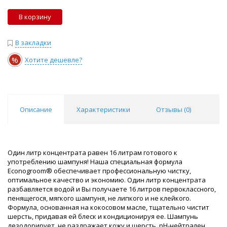
В корзину
В закладки
%
Хотите дешевле?
Описание
Характеристики
Отзывы (
0
)
Один литр концентрата равен 16 литрам готового к
употреблению шампуня! Наша специальная формула
Econogroom® обеспечивает профессиональную чистку,
оптимальное качество и экономию. Один литр концентрата
разбавляется водой и Вы получаете 16 литров первоклассного,
пенящегося, мягкого шампуня, не липкого и не клейкого.
Формула, основанная на кокосовом масле, тщательно чистит
шерсть, придавая ей блеск и кондиционируя ее. Шампунь
дезодорирует, не раздражает кожу и шерсть, pH-нейтрален.