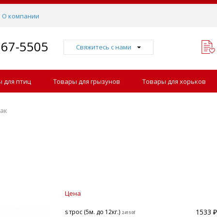
О компании
767-5505
Свяжитесь с нами
 для птиц
Товары для грызунов
Товары для хорьков
бак
Цена
1533 ₽
s трос (5м. до 12кг.)
24150f