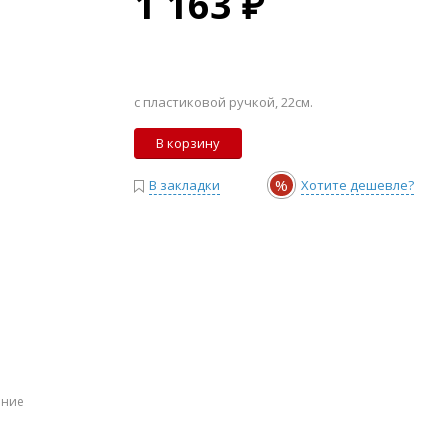
1 163 ₽
с пластиковой ручкой, 22см.
В корзину
%
В закладки
Хотите дешевле?
ение