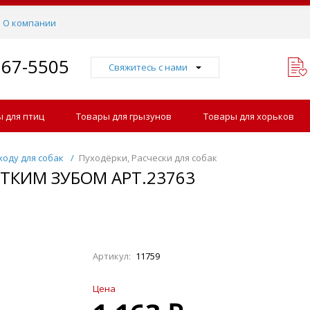
О компании
767-5505
Свяжитесь с нами
 для птиц
Товары для грызунов
Товары для хорьков
ходу для собак
/
Пуходёрки, Расчески для собак
ОТКИМ ЗУБОМ АРТ.23763
Артикул:
11759
Цена