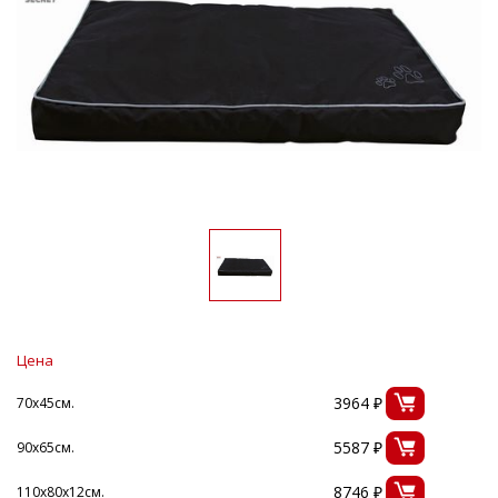
Цена
3964 ₽
70х45см.
5587 ₽
90х65см.
8746 ₽
110х80х12см.