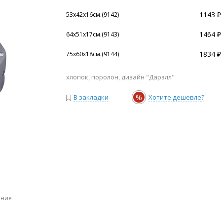
1143 ₽
53х42х16см.(9142)
1464 ₽
64х51х17см.(9143)
1834 ₽
75х60х18см.(9144)
хлопок, поролон, дизайн "Дарэлл"
%
В закладки
Хотите дешевле?
ение