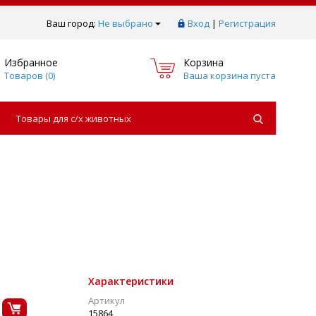
Ваш город:
Не выбрано
Вход
|
Регистрация
Избранное
Корзина
Товаров (
0
)
Ваша корзина пуста
Товары для с/х животных
Характеристики
Артикул
15864