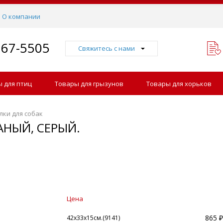
О компании
767-5505
Свяжитесь с нами
 для птиц
Товары для грызунов
Товары для хорьков
лки для собак
АНЫЙ, СЕРЫЙ.
Цена
865 ₽
42х33х15см.(9141)