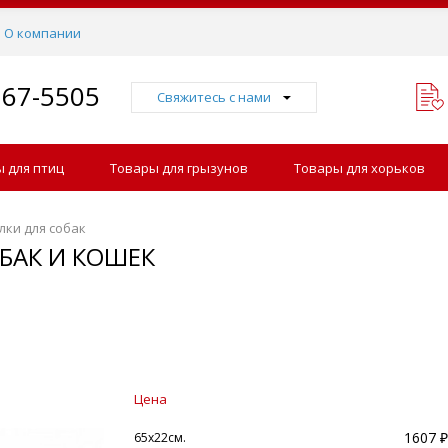
О компании
767-5505
Свяжитесь с нами
 для птиц
Товары для грызунов
Товары для хорьков
лки для собак
БАК И КОШЕК
Цена
1607 ₽
65х22см.