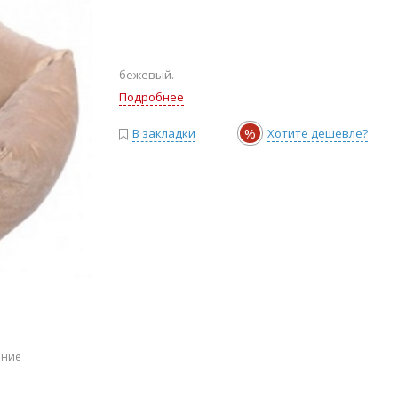
бежевый.
Подробнее
%
В закладки
Хотите дешевле?
ение