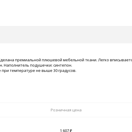
 Сделана премиальной плюшевой мебельной ткани. Легко вписываетс
он. Наполнитель подушечки: синтепон.
е при температуре не выше 30 градусов.
Розничная цена
1 607 ₽