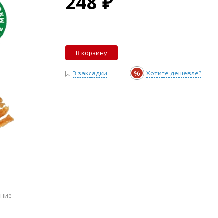
248 ₽
В корзину
%
В закладки
Хотите дешевле?
ение