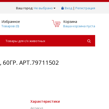
Ваш город:
Не выбрано
Вход
|
Регистрация
Избранное
Корзина
Товаров (
0
)
Ваша корзина пуста
Товары для с/х животных
60ГР. АРТ.79711502
Характеристики
Артикул