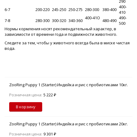
290
400-
6-7
200-220
245-250
250-275
280-300
380-400
410
400-41О
490-
7-8
280-300
300-320
340-360
480-490
500
Нормы кормления носят рекомендательный характер, в
зависимости от времени года и подвижности животного.
Следите за тем, чтобы у животного всегда была в миске чистая
вода.
ZooRing Puppy 1 (Starter) Индейка и рис с пробиотиками 10кг.
Розничная цена:
5 222 ₽
В корзину
ZooRing Puppy 1 (Starter) Индейка и рис с пробиотиками 20кг.
Розничная цена:
9 301 ₽