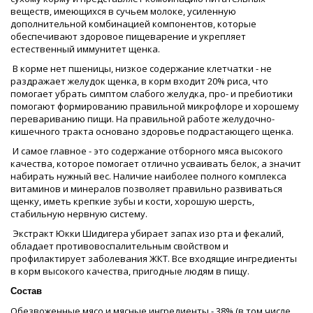
веществ, имеющихся в сучьем молоке, усиленную
дополнительной комбинацией компонентов, которые
обеспечивают здоровое пищеварение и укрепляет
естественный иммунитет щенка.
В корме нет пшеницы, низкое содержание клетчатки - не
раздражает желудок щенка, в корм входит 20% риса, что
помогает убрать симптом слабого желудка, про- и пребиотики
помогают формированию правильной микрофлоре и хорошему
перевариванию пищи. На правильной работе желудочно-
кишечного тракта основано здоровье подрастающего щенка.
И самое главное - это содержание отборного мяса высокого
качества, которое помогает отлично усваивать белок, а значит
набирать нужный вес. Наличие наиболее полного комплекса
витаминов и минералов позволяет правильно развиваться
щенку, иметь крепкие зубы и кости, хорошую шерсть,
стабильную нервную систему.
Экстракт Юкки Шидигера убирает запах изо рта и фекалий,
обладает противовоспалительным свойством и
профилактирует заболевания ЖКТ. Все входящие ингредиенты
в корм высокого качества, пригодные людям в пищу.
Состав
Обезвоженные мясо и мясные ингредиенты - 38% (в том числе