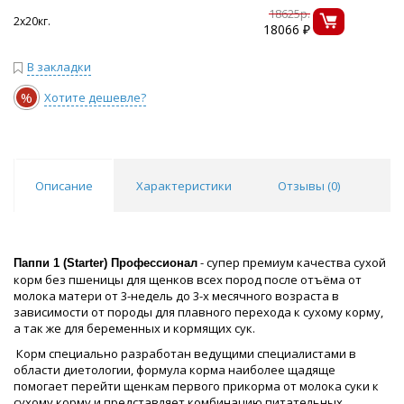
18625р.
2х20кг.
18066 ₽
В закладки
%
Хотите дешевле?
Описание
Характеристики
Отзывы (
0
)
- супер премиум качества сухой
Паппи 1 (Starter) Профессионал
корм без пшеницы для щенков всех пород после отъёма от
молока матери от 3-недель до 3-х месячного возраста в
зависимости от породы для плавного перехода к сухому корму,
а так же для беременных и кормящих сук.
Корм специально разработан ведущими специалистами в
области диетологии, формула корма наиболее щадяще
помогает перейти щенкам первого прикорма от молока суки к
сухому корму и представляет комбинацию питательных