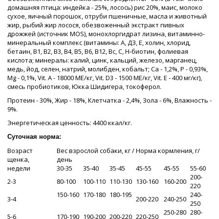
домашняя птица: индейка - 25%, лосось) рис 20%, маис, молоко
сухое, яичный порошок, отруби пшеничные, масла и животный
жир, рыбий жир лосося, обезвоженный экстракт пивных
дрожжей (источник MOS), монохлоргидрат лизина, витаминно-
минеральный комплекс (витамины: А, ДЗ, Е, холин, хлорид,
бетаин, В1, В2, В3, В4, В5, В6, В12, Вс, С, Н-биотин, фолиевая
кислота; минералы: калий, цинк, кальций, железо, марганец,
медь, йод, селен, натрий, молибден, кобальт; Са - 1,2%, Р - 0,93%,
Mg - 0,1%, Vit. А - 18000 МЕ/кг, Vit. D3 - 1500 МЕ/кг, Vit. Е - 400 мг/кг),
смесь пробиотиков, Юкка Шидигера, токоферол.
Протеин - 30%, Жир - 18%, Клетчатка - 2,4%, Зола - 6%, Влажность -
9%.
Энергетическая ценность: 4400 ккал/кг.
Суточная норма:
Возраст
Вес взрослой собаки, кг / Норма кормления, г/
щенка,
день
недели
30-35
35-40
35-45
45-55
45-55
55-60
200-
2-3
80-100
100-110
110-130
130-160
160-200
220
150-160
170-180
180-195
240-
3-4
200-220
240-250
250
250-280
280-
5-6
170-190
190-200
200-220
220-250