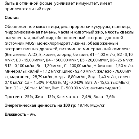
быть в отличной форме, усиливает иммунитет, имеет
привлекательный вкус.
Состав
Обезвоженное мясо птицы, рис, проростки кукурузы, пшеница,
гидролизованная печень, масла и животный жир, мякоть свеклы
высушенная, рыбий жир, обезвоженный экстракт дрожжей
(источник MOS), монохлоргидрат лизина, обезвоженный
экстракт пивных дрожжей, витаминно-минеральный комплекс
(Витамины: А, D3, Е, холин, хлорид, бетаин, В1 - 4,00 мг/кг, В2 - 3,10
мг/кг, В3 - 15,00 мг/кг, В4 - 1500,00 мг/кг, В5 - 20,00 мг/кг, В6 - 25 мг/кг,
В12 - 0,100 мг/кг, Вс - 1,20 мг/кг, С - 100,00 мг/кг, Н-биотин - 1,50 мг/кг.
Минералы: калий - 1,12 мг/кг, цинк - 92,40 мг/кг, железо - 78,00 мг/
кг, марганец - 28,79 мг/кг, медь - 8,80 мг/кг, йод - 1,40 мг/кг, селен -
0,10 мг/кг. Ca – 1,50%, Р-0,93%, Mg -0,042%. Вит. А - 15,02 тыс МЕ/кг,
Вит. D3 - 1,50 тыс. ME/кг, Вит. Е - 500,00 мг/кг, антиоксидант.)
Протеин - 25%, Жир – 13%, Клетчатка – 2,4 %, Зола - 7,6%
19,146 МДж/кг.
Энергетическая ценность на 100 гр:
- 9%.
Влажность