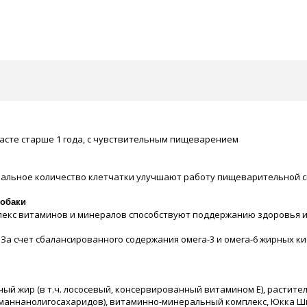
асте старше 1 года, с чувствительным пищеварением
мальное количество клетчатки улучшают работу пищеварительной с
собаки
лекс витаминов и минералов способствуют поддержанию здоровья 
За счет сбалансированного содержания омега-3 и омега-6 жирных к
отный жир (в т.ч. лососевый, консервированный витамином E), расти
ннанолигосахаридов), витаминно-минеральный комплекс, Юкка Шидиге