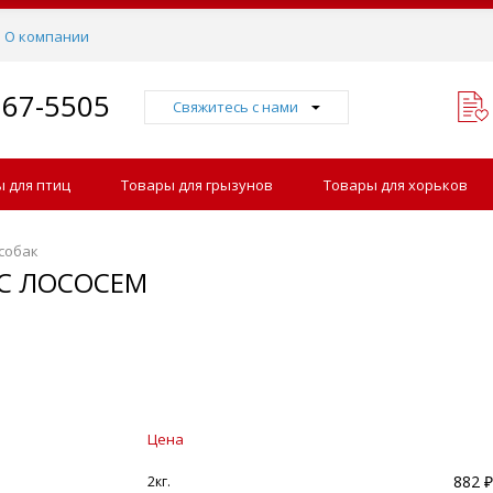
О компании
767-5505
Свяжитесь с нами
 для птиц
Товары для грызунов
Товары для хорьков
 собак
 С ЛОСОСЕМ
Цена
882 ₽
2кг.