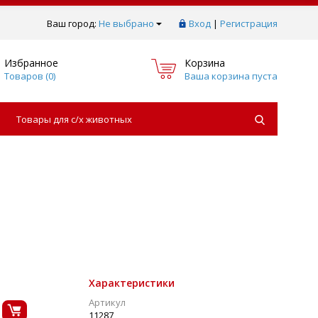
Ваш город:
Не выбрано
Вход
|
Регистрация
Избранное
Корзина
Товаров (
0
)
Ваша корзина пуста
Товары для с/х животных
Характеристики
Артикул
11287