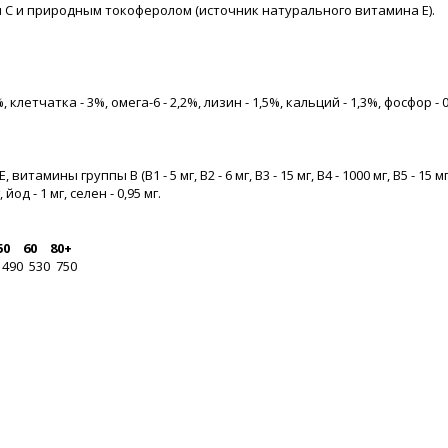
ном С и природным токоферолом (источник натурального витамина Е).
 клетчатка - 3%, омега-6 - 2,2%, лизин - 1,5%, кальций - 1,3%, фосфор - 0
мины группы В (В1 - 5 мг, В2 - 6 мг, В3 - 15 мг, В4 - 1000 мг, В5 - 15 мг, В6 -
йод - 1 мг, селен - 0,95 мг.
50
60
80+
490
530
750