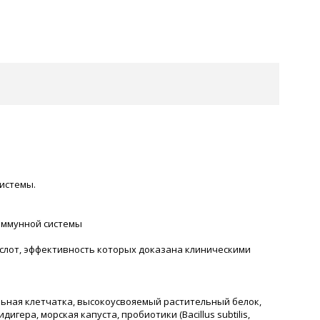
истемы.
иммунной системы
ислот, эффективность которых доказана клиническими
тельная клетчатка, высокоусвояемый растительный белок,
ра, морская капуста, пробиотики (Bacillus subtilis,