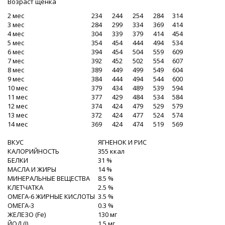
Возраст щенка
2 мес
234
244
254
284
314
3 мес
284
299
334
369
414
4 мес
304
339
379
414
454
5 мес
354
454
444
494
534
6 мес
394
454
504
559
609
7 мес
392
452
502
554
607
8 мес
389
449
499
549
604
9 мес
384
444
494
544
600
10 мес
379
434
489
539
594
11 мес
377
429
484
534
584
12 мес
374
424
479
529
579
13 мес
372
424
477
524
574
14 мес
369
424
474
519
569
ВКУС
ЯГНЕНОК И РИС
КАЛОРИЙНОСТЬ
355 ккал
БЕЛКИ
31 %
МАСЛА И ЖИРЫ
14 %
МИНЕРАЛЬНЫЕ ВЕЩЕСТВА
8.5 %
КЛЕТЧАТКА
2.5 %
ОМЕГА-6 ЖИРНЫЕ КИСЛОТЫ
3.5 %
ОМЕГА-3
0.3 %
ЖЕЛЕЗО (Fe)
130 мг
ЙОД (I)
1.5 мг