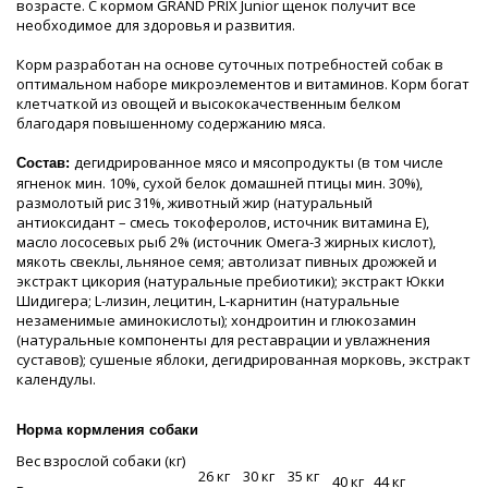
возрасте. С кормом GRAND PRIX Junior щенок получит все
необходимое для здоровья и развития.
Корм разработан на основе суточных потребностей собак в
оптимальном наборе микроэлементов и витаминов. Корм богат
клетчаткой из овощей и высококачественным белком
благодаря повышенному содержанию мяса.
дегидрированное мясо и мясопродукты (в том числе
Состав:
ягненок мин. 10%, сухой белок домашней птицы мин. 30%),
размолотый рис 31%, животный жир (натуральный
антиоксидант – смесь токоферолов, источник витамина Е),
масло лососевых рыб 2% (источник Омега-3 жирных кислот),
мякоть свеклы, льняное семя; автолизат пивных дрожжей и
экстракт цикория (натуральные пребиотики); экстракт Юкки
Шидигера; L-лизин, лецитин, L-карнитин (натуральные
незаменимые аминокислоты); хондроитин и глюкозамин
(натуральные компоненты для реставрации и увлажнения
суставов); сушеные яблоки, дегидрированная морковь, экстракт
календулы.
Норма кормления собаки
Вес взрослой собаки (кг)
26 кг
30 кг
35 кг
40 кг
44 кг