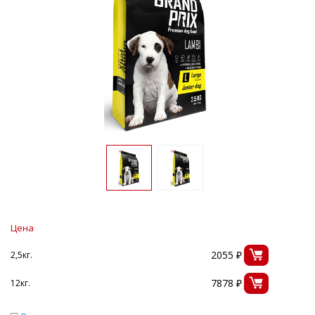
Цена
2055 ₽
2,5кг.
7878 ₽
12кг.