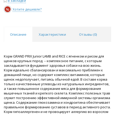
В закладки
%
Хотите дешевле?
Описание
Характеристики
Отзывы (
0
)
Корм GRAND PRIX Junior LAMB and RICE с ягненком и рисом для
щенков крупных пород – комплексное питание, с которым
закладывается фундамент здоровья собаки на всю жизнь.
Корм идеально сбалансирован и максимально приближен к
домашней пище, но содержит комплекс витаминов, которые
щенок недополучает, питаясь обычной едой. В составе корма
только качественные углеводы из натуральных ингредиентов,
а также повышенное содержание мяса для формирования
мышечных тканей и крепкого скелета. Комплекс полезных трав
служит построению эффективной иммунной системы организма
щенка. Содержание глюкозамина и хондроитина обеспечивает
правильное формирование суставов в период активного роста.
Корм гипоаллергенен и не провоцирует аллергию во взрослом