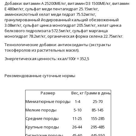
Добавки: витамин А 25200МЕ/кг, витамин D3 1500МЕ/кг, витамин
Е 480мг/кг, сульфат меди пентагидрат 25.15мг/кг,
аминокислотный хелат меди гидрат 75.52мг/кг,
гранулированный йодированный кальций обезвоженный
3.08мг/кг, сульфат цинка моногидрат 205.5мг/кг, хелат цинка
белкового гидролизата 572.5мг/кг, сульфат марганца
моногидрат 78.2мг/кг, органическая форма селена 22.75мг/кг.
Технологические добавки: антиоксиданты (экстракты
токоферолов из растительных масел).
Энергетическая ценность: ккал/100г = 352,5
Рекомендованные суточные нормы
Размер
Вес, кг
Грамм в день
Миниатюрные породы
1-4
25-70
Мелкие породы
5-10
85-145
Средние породы
11-25
155-285
Крупные породы
26-44
295-485
Гигантские породы
45-60
445-550