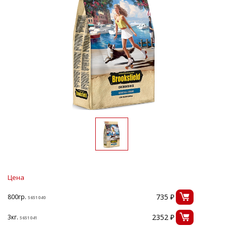
Цена
735 ₽
800гр.
5651040
2352 ₽
3кг.
5651041