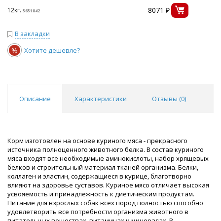
8071 ₽
12кг.
5651042
В закладки
%
Хотите дешевле?
Описание
Характеристики
Отзывы (
0
)
Корм изготовлен на основе куриного мяса - прекрасного
источника полноценного животного белка. В состав куриного
мяса входят все необходимые аминокислоты, набор хрящевых
белков и строительный материал тканей организма. Белки,
коллаген и эластин, содержащиеся в курице, благотворно
влияют на здоровье суставов. Куриное мясо отличает высокая
усвояемость и принадлежность к диетическим продуктам.
Питание для взрослых собак всех пород полностью способно
удовлетворить все потребности организма животного в
питательных веществах, витаминах и минералах. В