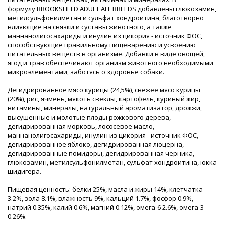
формулу BROOKSFIELD ADULT ALL BREEDS добавлены глюкозамин,
метилсульфонилметан и сульфат хондроитина, благотворно
влияющие на связки и суставы животного, а также
маннанолигосахариды и инулин из цикория - источник ФОС,
способствующие правильному пищеварению и усвоению
питательных веществ в организме. Добавки в виде овощей,
ягод и трав обеспечивают организм животного необходимыми
микроэлементами, заботясь о здоровье собаки.
Дегидрированное мясо курицы (24,5%), cвежее мясо курицы
(20%), рис, ячмень, мякоть свеклы, картофель, куриный жир,
витамины, минералы, натуральный ароматизатор, дрожжи,
высушенные и молотые плоды рожкового дерева,
дегидрированная морковь, лососевое масло,
маннанолигосахариды, инулин из цикория - источник ФОС,
дегидрированное яблоко, дегидрированная люцерна,
дегидрированные помидоры, дегидрированная черника,
глюкозамин, метилсульфонилметан, сульфат хондроитина, юкка
шидигера.
Пищевая ценность: белки 25%, масла и жиры 14%, клетчатка
3.2%, зола 8.1%, влажность 9%, кальций 1.7%, фосфор 0.9%,
натрий 0.35%, калий 0.6%, магний 0.12%, омега-6 2.6%, омега-3
0.26%.