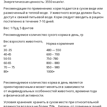
Энергетическая ценность: 3550 ккал/кг.
Рекомендации по применению: корм подается в сухом виде или
размоченный в теплой воде. У животного всегда должен быть
доступ к свежей питьевой воде. Корм следует вводить в рацион
постепенно в течение 7-10 дней.
Вес: 1 Пуд, 5 фунтов
Рекомендуемое количество сухого корма в день, гр
Вес взрослого животного,
Норма кормления
кг
30 -35
480 — 550
40-45
600 – 700
50-55
750 -780
60-65
800 – 880
70 — 75
950 – 980
80+
1000+
Рекомендуемое количество корма в день является
ориентировочным и может меняться в зависимости
от индивидуальных особенностей животного, времени года
и физической активности.
Условия хранения: хранить в сухом месте при относительной
влажности воздуха не более 75% . Беречь от солнечных лучей