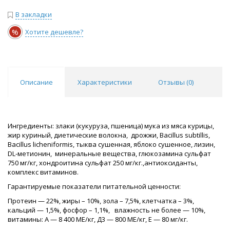
В закладки
%
Хотите дешевле?
Описание
Характеристики
Отзывы (
0
)
Ингредиенты: злаки (кукуруза, пшеница) мука из мяса курицы,
жир куриный, диетические волокна, дрожжи, Bacillus subtillis,
Bacillus licheniformis, тыква сушенная, яблоко сушенное, лизин,
DL-метионин, минеральные вещества, глюкозамина сульфат
750 мг/кг, хондроитина сульфат 250 мг/кг.,антиоксиданты,
комплекс витаминов.
Гарантируемые показатели питательной ценности:
Протеин — 22%, жиры – 10%, зола – 7,5%, клетчатка – 3%,
кальций — 1,5%, фосфор – 1,1%, влажность не более — 10%,
витамины: А — 8 400 МЕ/кг, Д3 — 800 МЕ/кг, Е — 80 мг/кг.