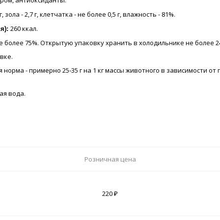
хром, антиоксиданты.
 г, зола - 2,7 г, клетчатка - не более 0,5 г, влажность - 81%.
260 ккал.
ия):
 не более 75%. Открытую упаковку хранить в холодильнике не более 2
вке.
 норма - примерно 25-35 г на 1 кг массы животного в зависимости о
ая вода.
Розничная цена
220 ₽