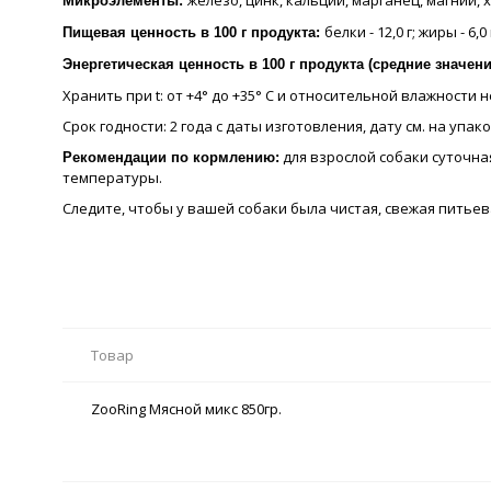
железо, цинк, кальций, марганец, магний, 
Микроэлементы:
белки - 12,0 г; жиры - 6,0
Пищевая ценность в 100 г продукта:
Энергетическая ценность в 100 г продукта (средние значен
Хранить при t: от +4° до +35° C и относительной влажности
Срок годности: 2 года с даты изготовления, дату см. на упако
для взрослой собаки суточная
Рекомендации по кормлению:
температуры.
Следите, чтобы у вашей собаки была чистая, свежая питьев
Товар
ZooRing Мясной микс 850гр.