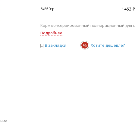
1463 ₽
6х850гр.
Корм консервированный полнорационный для со
Подробнее
%
В закладки
Хотите дешевле?
ение