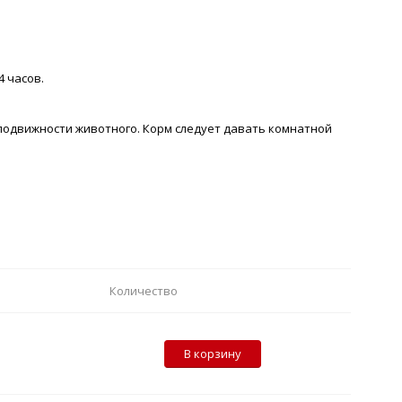
4 часов.
т подвижности животного. Корм следует давать комнатной
Количество
В корзину