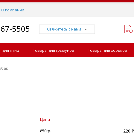
О компании
767-5505
Свяжитесь с нами
 для птиц
Товары для грызунов
Товары для хорьков
обак
Цена
220 ₽
850гр.