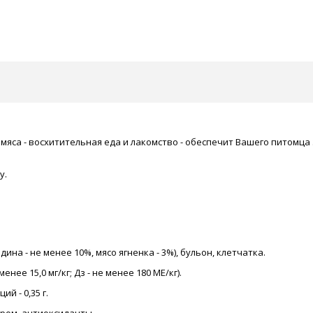
яса - восхитительная еда и лакомство - обеспечит Вашего питомца 
у.
дина - не менее 10%, мясо ягненка - 3%), бульон, клетчатка.
менее 15,0 мг/кг; Дз - не менее 180 МЕ/кг).
ий - 0,35 г.