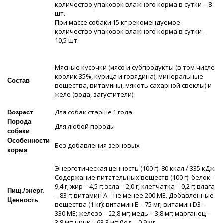
количество упаковок влажного корма в сутки – 8
шт.
При массе собаки 15 кг рекомендуемое
количество упаковок влажного корма в сутки –
10,5 шт.
Мясные кусочки (мясо и субпродукты (в том числе
кролик 35%, курица и говядина), минеральные
Состав
вещества, витамины, мякоть сахарной свеклы) и
желе (вода, загустители).
Для собак старше 1 года
Возраст
Порода
Для любой породы
собаки
Особенности
Без добавления зерновых
корма
Энергетическая ценность (100 г): 80 ккал / 335 кДж.
Содержание питательных веществ (100 г): белок –
9,4 г; жир – 4,5 г; зола – 2,0 г; клетчатка – 0,2 г; влага
Пищ./энерг.
– 83 г; витамин А – не менее 200 МЕ. Добавленные
Ценность
вещества (1 кг): витамин Е – 75 мг; витамин D3 –
330 МЕ; железо – 22,8 мг; медь – 3,8 мг; марганец –
3,8 мг; цинк – 63,3 мг; йод – 0,9 мг.