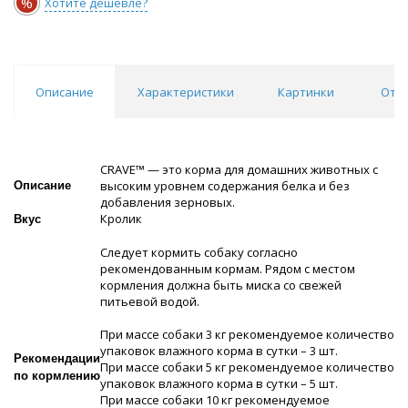
%
Хотите дешевле?
Описание
Характеристики
Картинки
Отзы
СRAVE™ — это корма для домашних животных с
высоким уровнем содержания белка и без
Описание
добавления зерновых.
Кролик
Вкус
Следует кормить собаку согласно
рекомендованным кормам. Рядом с местом
кормления должна быть миска со свежей
питьевой водой.
При массе собаки 3 кг рекомендуемое количество
упаковок влажного корма в сутки – 3 шт.
Рекомендации
При массе собаки 5 кг рекомендуемое количество
по кормлению
упаковок влажного корма в сутки – 5 шт.
При массе собаки 10 кг рекомендуемое