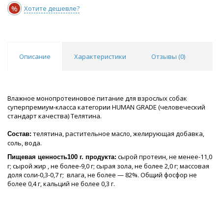
%
Хотите дешевле?
Описание
Характеристики
Отзывы (
0
)
Влажное монопротеиновое питание для взрослых собак
суперпремиум-класса категории HUMAN GRADE (человеческий
стандарт качества) Телятина.
телятина, растительное масло, желирующая добавка,
Состав:
соль, вода.
сырой протеин, не менее-11,0
Пищевая ценность100 г. продукта:
г; сырой жир , не более-9,0 г; сырая зола, не более 2,0 г; массовая
доля соли-0,3-0,7 г; влага, не более — 82%. Общий фосфор не
более 0,4 г, кальций не более 0,3 г.