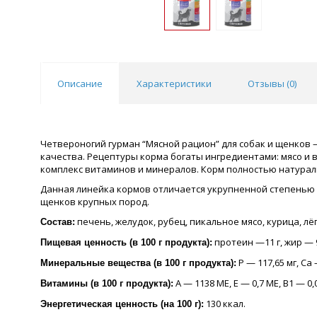
Описание
Характеристики
Отзывы (
0
)
Четвероногий гурман “Мясной рацион” для собак и щенков 
качества. Рецептуры корма богаты ингредиентами: мясо и
комплекс витаминов и минералов. Корм полностью натуральн
Данная линейка кормов отличается укрупненной степенью 
щенков крупных пород.
печень, желудок, рубец, пикальное мясо, курица, л
Состав:
протеин —11 г, жир — 9,
Пищевая ценность (в 100 г продукта):
P — 117,65 мг, Ca —
Минеральные вещества (в 100 г продукта):
А — 1138 МЕ, Е — 0,7 МЕ, В1 — 0,03
Витамины (в 100 г продукта):
130 ккал.
Энергетическая ценность (на 100 г):