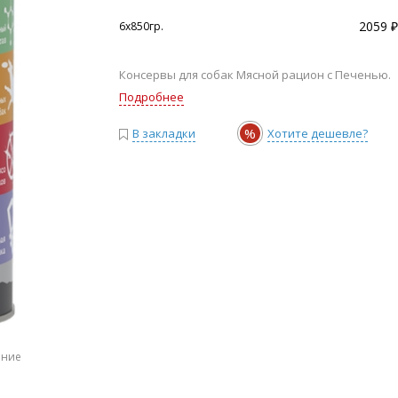
2059 ₽
6х850гр.
Консервы для собак Мясной рацион с Печенью.
Подробнее
%
В закладки
Хотите дешевле?
ение