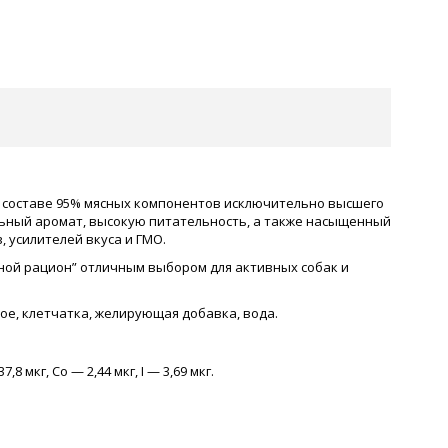
го составе 95% мясных компонентов исключительно высшего
льный аромат, высокую питательность, а также насыщенный
 усилителей вкуса и ГМО.
ной рацион” отличным выбором для активных собак и
ное, клетчатка, желирующая добавка, вода.
7,8 мкг, Co — 2,44 мкг, I — 3,69 мкг.