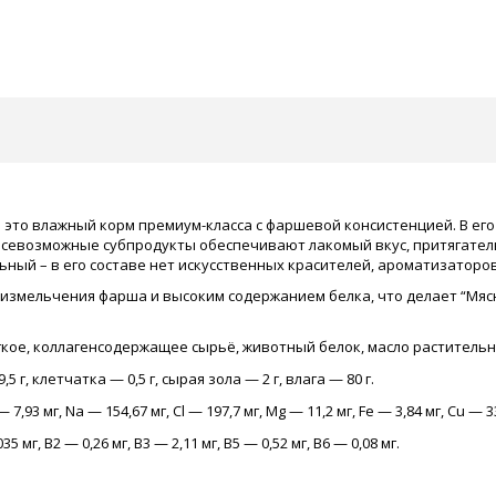
– это влажный корм премиум-класса с фаршевой консистенцией. В е
 всевозможные субпродукты обеспечивают лакомый вкус, притягате
ый – в его составе нет искусственных красителей, ароматизаторов,
измельчения фарша и высоким содержанием белка, что делает “Мяс
ёгкое, коллагенсодержащее сырьё, животный белок, масло раститель
5 г, клетчатка — 0,5 г, сырая зола — 2 г, влага — 80 г.
 7,93 мг, Na — 154,67 мг, Cl — 197,7 мг, Mg — 11,2 мг, Fe — 3,84 мг, Cu — 33
5 мг, В2 — 0,26 мг, В3 — 2,11 мг, В5 — 0,52 мг, В6 — 0,08 мг.