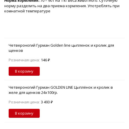
70 – 90 г на 1 кг веса животного. Суточную
Норма кормления:
норму разделить на два приема кормления. Употреблять при
комнатной температуре
Четвероногий Гурман Golden line цыпленок и кролик для
щенков
Розничная цена:
146 ₽
В корзину
Четвероногий Гурман GOLDEN LINE Цыплёнок и кролик в
желе для щенков 24х100гр.
Розничная цена:
3 493 ₽
В корзину