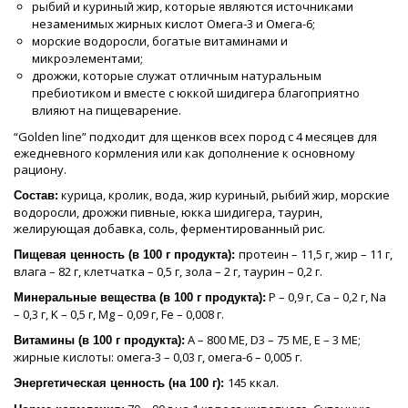
рыбий и куриный жир, которые являются источниками
незаменимых жирных кислот Омега-3 и Омега-6;
морские водоросли, богатые витаминами и
микроэлементами;
дрожжи, которые служат отличным натуральным
пребиотиком и вместе с юккой шидигера благоприятно
влияют на пищеварение.
“Golden line” подходит для щенков всех пород с 4 месяцев для
ежедневного кормления или как дополнение к основному
рациону.
курица, кролик, вода, жир куриный, рыбий жир, морские
Состав:
водоросли, дрожжи пивные, юкка шидигера, таурин,
желирующая добавка, соль, ферментированный рис.
протеин – 11,5 г, жир – 11 г,
Пищевая ценность (в 100 г продукта):
влага – 82 г, клетчатка – 0,5 г, зола – 2 г, таурин – 0,2 г.
P – 0,9 г, Ca – 0,2 г, Na
Минеральные вещества (в 100 г продукта):
– 0,3 г, K – 0,5 г, Mg – 0,09 г, Fe – 0,008 г.
А – 800 МЕ, D3 – 75 МЕ, Е – 3 МЕ;
Витамины (в 100 г продукта):
жирные кислоты: омега-3 – 0,03 г, омега-6 – 0,005 г.
145 ккал.
Энергетическая ценность (на 100 г):