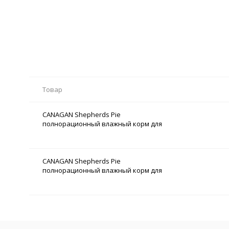
Товар
CANAGAN Shepherds Pie
полнорационный влажный корм для
собак, пастуший пирог 400гр.
арт.100.2.003
CANAGAN Shepherds Pie
полнорационный влажный корм для
собак, пастуший пирог 6х400гр.
арт.100.2.003