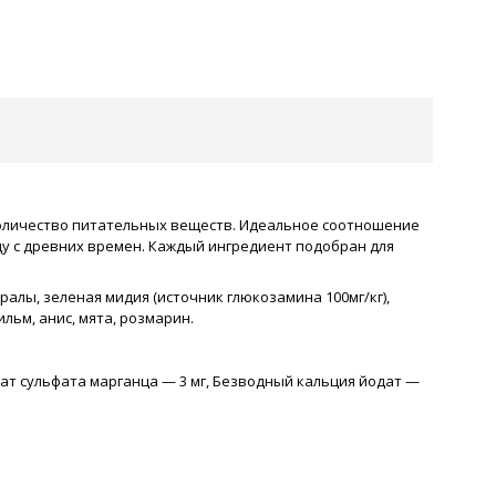
оличество питательных веществ. Идеальное соотношение
щу с древних времен. Каждый ингредиент подобран для
ралы, зеленая мидия (источник глюкозамина 100мг/кг),
льм, анис, мята, розмарин.
драт сульфата марганца — 3 мг, Безводный кальция йодат —