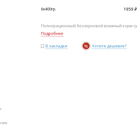
1959 ₽
6х400гр.
Полнорационный беззерновой влажный корм супе
Подробнее
%
В закладки
Хотите дешевле?
ение