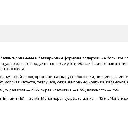
 сбалансированные и беззерновые формулы, содержащие большое к
Canagan входят те продукты, которые употреблялись животными в пи
епного вкуса.
органический горох, органическая капуста брокколи, витамины и мине
, морская капуста, петрушка, юкка, шиповник, крапива, календула, и
%, сырая зола — 2.2%, сырая клетчатка — 0.5%, влажность — 75%.
МЕ, Витамин Е3 — 30 МЕ, Моногидрат сульфата цинка — 15 мг, Моноги