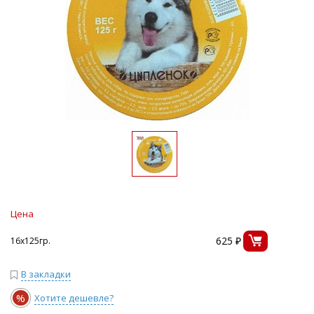
Цена
625 ₽
16х125гр.
В закладки
%
Хотите дешевле?