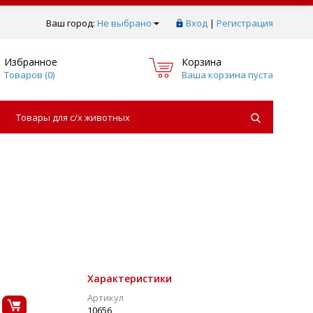
Ваш город:
Не выбрано
Вход
|
Регистрация
Избранное
Корзина
Товаров (
0
)
Ваша корзина пуста
Товары для с/х животных
Характеристики
Артикул
10656