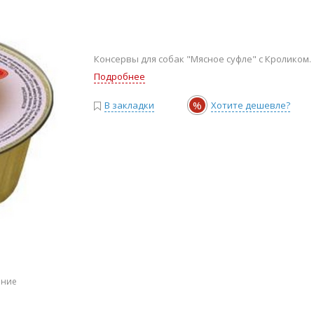
Консервы для собак "Мясное суфле" с Кроликом.
Подробнее
%
В закладки
Хотите дешевле?
ение