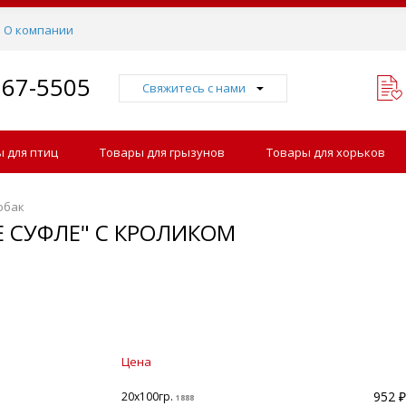
О компании
767-5505
Свяжитесь с нами
 для птиц
Товары для грызунов
Товары для хорьков
обак
 СУФЛЕ" С КРОЛИКОМ
Цена
952 ₽
20х100гр.
1888