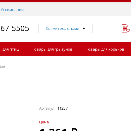
О компании
767-5505
Свяжитесь с нами
 для птиц
Товары для грызунов
Товары для хорьков
бак
6
Артикул:
11357
Цена