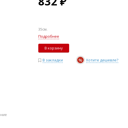
832 ₽
35см.
Подробнее
В корзину
%
В закладки
Хотите дешевле?
ение