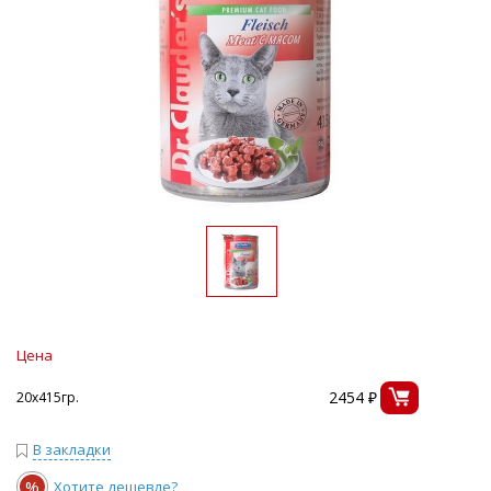
Цена
2454 ₽
20х415гр.
В закладки
%
Хотите дешевле?