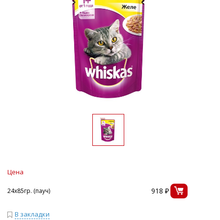
Цена
918 ₽
24х85гр. (пауч)
В закладки