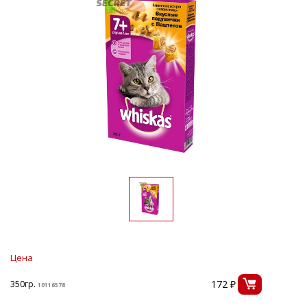
Цена
172 ₽
350гр.
10116578