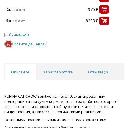
976 ₽
1,5кг.
12123733
8293 ₽
15кг.
12147057
В закладки
%
Хотите дешевле?
Описание
Характеристики
Отзывы (
0
)
PURINA CAT CHOW Senitive является сбалансированным
полнорационным сухим кормом, целью разработки которого
являются кошки с повышенной чувствительностью кожи и
пищеварения, а так же с аллергическими реакциями.
Основными положительными качествами корма стали:
 содержание в его составе отборного лосося и