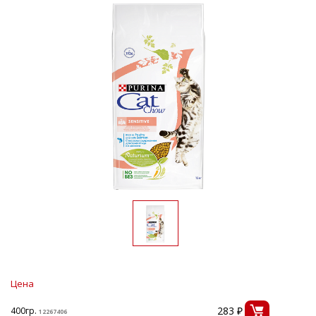
Цена
283 ₽
400гр.
12267406