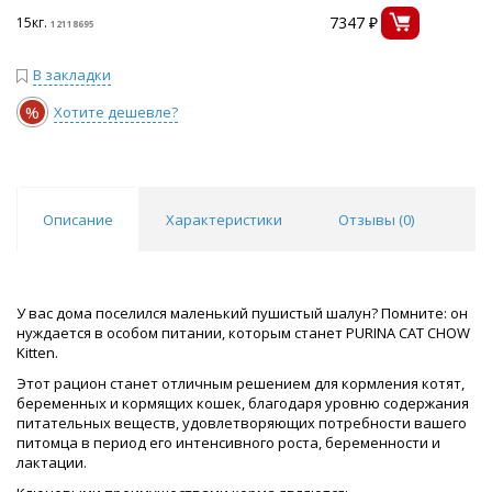
7347 ₽
15кг.
12118695
В закладки
%
Хотите дешевле?
Описание
Характеристики
Отзывы (
0
)
У вас дома поселился маленький пушистый шалун? Помните: он
нуждается в особом питании, которым станет PURINA CAT CHOW
Kitten.
Этот рацион станет отличным решением для кормления котят,
беременных и кормящих кошек, благодаря уровню содержания
питательных веществ, удовлетворяющих потребности вашего
питомца в период его интенсивного роста, беременности и
лактации.