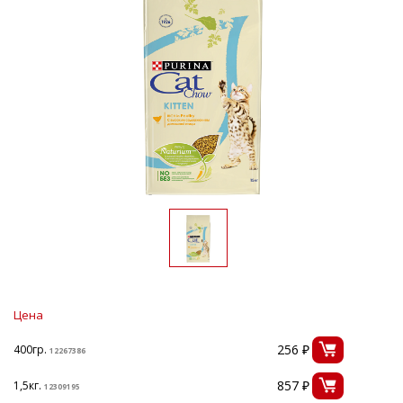
Цена
256 ₽
400гр.
12267386
857 ₽
1,5кг.
12309195