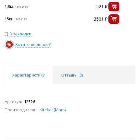
521 ₽
1,9кг.
10132149
3501 ₽
15кг.
10132155
В закладки
%
Хотите дешевле?
Характеристики
Отзывы (
0
)
Артикул:
12526
Производитель:
Kitekat (Mars)