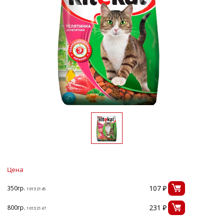
Цена
107 ₽
350гр.
10132145
231 ₽
800гр.
10132147