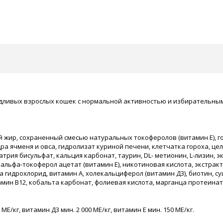
редливых взрослых кошек с нормальной активностью и избирательным
ный жир, сохраненный смесью натуральных токоферолов (витамин Е), 
а ячменя и овса, гидролизат куриной печени, клетчатка гороха, цель
натрия бисульфат, кальция карбонат, таурин, DL- метионин, L-лизин, 
т, альфа-токоферол ацетат (витамин Е), никотиновая кислота, экстра
гидрохлорид, витамин А, холекальциферол (витамин Д3), биотин, су
итамин В12, кобальта карбонат, фолиевая кислота, марганца протеина
 МЕ/кг, витамин Д3 мин. 2 000 МЕ/кг, витамин Е мин. 150 МЕ/кг.