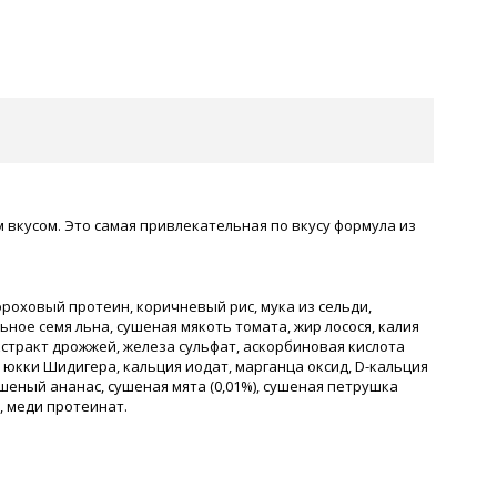
 вкусом. Это самая привлекательная по вкусу формула из
гороховый протеин, коричневый рис, мука из сельди,
ное семя льна, сушеная мякоть томата, жир лосося, калия
экстракт дрожжей, железа сульфат, аскорбиновая кислота
кт юкки Шидигера, кальция иодат, марганца оксид, D-кальция
шеный ананас, сушеная мята (0,01%), сушеная петрушка
т, меди протеинат.