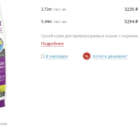
3235 ₽
2,72кг.
102.1.231
5294 ₽
5,44кг.
102.1.232
Сухой корм для привередливых кошек с нормальн
Подробнее
%
В закладки
Хотите дешевле?
ение