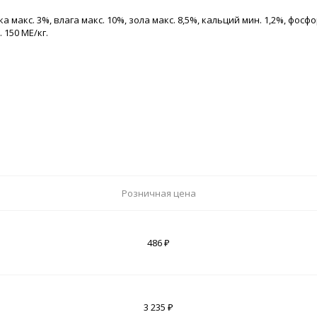
акс. 3%, влага макс. 10%, зола макс. 8,5%, кальций мин. 1,2%, фосфор
 150 МЕ/кг.
Розничная цена
486 ₽
3 235 ₽