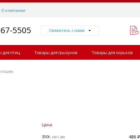
О компании
767-5505
Свяжитесь с нами
 для птиц
Товары для грызунов
Товары для хорьков
я кошек
Цена
486 ₽
350г.
102.1.230