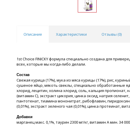
Описание
Характеристики
Отзывы (
0
)
1st Choice FINICKY формула специально создана для приве
всех, которые мы когда-либо делали.
Состав
Свежая курица (17%), мука из мяса курицы (17%), рис, кури
сушеное яйцо, мякоть свеклы, специально обработанные ядр
хлорид, лецитин, холина хлорид, соль, кальция пропионат, 
(витамин С), экстракт цикория, цинка оксид, натрия селени
пантотенат, тиамина мононитрат, рибофлавин, пиридоксина 
(0,01%), экстракт зеленого чая (0,01%), цинка протеинат, в
Добавки
марганец макс. 0,1%, таурин 2300 мг/кг, витамин А мин. 34 000