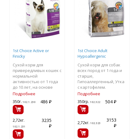
1st Choice Active or
1st Choice Adult
Finicky
Hypoallergenic
Сухой корм для
Сухой корм для собак
привередливых кошек с
всех пород от 1 года и
нормальной
старше,
активностью от 1 года
Гипоаллергенный, Утка
до 10 лет, на основе
с картофелем.
Курицы
Подробнее
Подробнее
486 ₽
504 ₽
350г.
350гр.
102.1.230
102.322
3153
3235
2,72кг.
2,72кг.
102.323
₽
₽
102.1.231