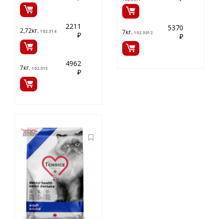
2211
5370
2,72кг.
7кг.
102.314
102.3012
₽
₽
4962
7кг.
102.315
₽