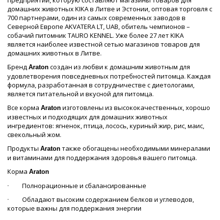
предприятий, которую составляют магазины товаров для
домашних животных KIKA в Литве и Эстонии, оптовая торговля с
700 партнерами, один из самых современных заводов в
Северной Европе AKVATERA LT, UAB, обитель чемпионов –
собачий питомник TAURO KENNEL. Уже более 27 лет KIKA
является наиболее известной сетью магазинов товаров для
домашних животных в Литве.
Бренд
создан из любви к домашним животным для
Araton
удовлетворения повседневных потребностей питомца. Каждая
формула, разработанная в сотрудничестве с диетологами,
является питательной и вкусной для питомца.
Все корма
изготовлены из высококачественных, хорошо
Araton
известных и подходящих для домашних животных
ингредиентов: ягненок, птица, лосось, куриный жир, рис, маис,
свекольный жом.
Продукты
также обогащены необходимыми минералами
Araton
и витаминами для поддержания здоровья вашего питомца.
Корма
Araton
· Полнорационные и сбалансированные
· Обладают высоким содержанием белков и углеводов,
которые важны для поддержания энергии