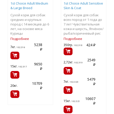
1st Choice Adult Medium
1st Choice Adult Sensitive
& Large Breed
Skin & Coat
Сухой корм для собак
Сухой корм для собак
средних и крупных
всех пород от 1 года до
пород с 14 месяцев до 6
7 лет Чувствительная
лет, на основе мяса
кожа и шерсть, Ягнёнок/
Курицы
рыба/коричневый рис
Подробнее
Подробнее
5238
424 ₽
350гр.
102.318
7кг.
102.316
₽
2549
2,72кг.
102.319
9650
₽
15кг.
102.317
₽
5479
7кг.
102.320
10709
₽
20кг.
₽
10607
15кг.
102.321
₽