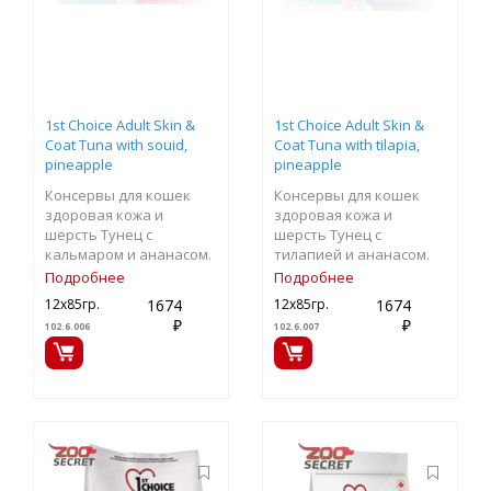
1st Choice Adult Skin &
1st Choice Adult Skin &
Coat Tuna with souid,
Coat Tuna with tilapia,
pineapple
pineapple
Консервы для кошек
Консервы для кошек
здоровая кожа и
здоровая кожа и
шерсть Тунец с
шерсть Тунец с
кальмаром и ананасом.
тилапией и ананасом.
Подробнее
Подробнее
1674
1674
12х85гр.
12х85гр.
₽
₽
102.6.006
102.6.007