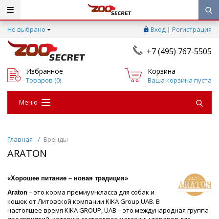
Не выбрано
Вход
|
Регистрация
+7 (495) 767-5505
Избранное
Корзина
Товаров (
0
)
Ваша корзина пуста
Меню
Главная
/
Бренды
ARATON
«Хорошее питание – новая традиция»
– это корма премиум-класса для собак и
Araton
кошек от Литовской компании KIKA Group UAB. В
настоящее время KIKA GROUP, UAB – это международная группа