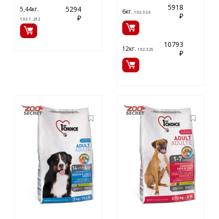
5918
5294
5,44кг.
6кг.
102.324
₽
₽
102.1.232
10793
12кг.
102.325
₽