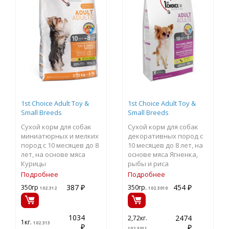
1st Choice Adult Toy &
1st Choice Adult Toy &
Small Breeds
Small Breeds
Сухой корм для собак
Сухой корм для собак
миниатюрных и мелких
декоративных пород с
пород с 10 месяцев до 8
10 месяцев до 8 лет, на
лет, на основе мяса
основе мяса Ягненка,
Курицы
рыбы и риса
Подробнее
Подробнее
387 ₽
454 ₽
350гр
350гр.
102.312
102.3010
1034
2474
2,72кг.
1кг.
102.313
₽
₽
102.3011