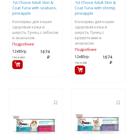
1st Choice Adult Skin &
1st Choice Adult Skin &
Coat Tuna with seabass,
Coat Tuna with shrimp,
pineapple
pineapple
Консервы для кошек
Консервы для кошек
здоровая кожа и
здоровая кожа и
шерсть Тунец с сибасом
шерсть Тунец с
и ананасом.
креветками и
ананасом.
Подробнее
Подробнее
1674
12х85гр.
₽
1674
12х85гр.
102.6.004
₽
102.6.005