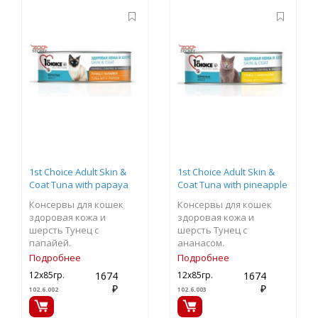
1st Choice Adult Skin &
1st Choice Adult Skin &
Coat Tuna with papaya
Coat Tuna with pineapple
Консервы для кошек
Консервы для кошек
здоровая кожа и
здоровая кожа и
шерсть Тунец c
шерсть Тунец с
папайей.
ананасом.
Подробнее
Подробнее
1674
1674
12х85гр.
12х85гр.
₽
₽
102.6.002
102.6.003