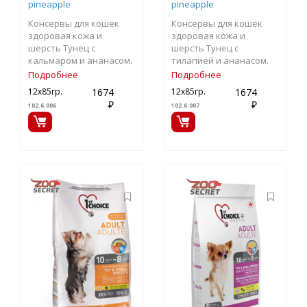
pineapple
pineapple
Консервы для кошек
Консервы для кошек
здоровая кожа и
здоровая кожа и
шерсть Тунец с
шерсть Тунец с
кальмаром и ананасом.
тилапией и ананасом.
Подробнее
Подробнее
1674
1674
12х85гр.
12х85гр.
₽
₽
102.6.006
102.6.007