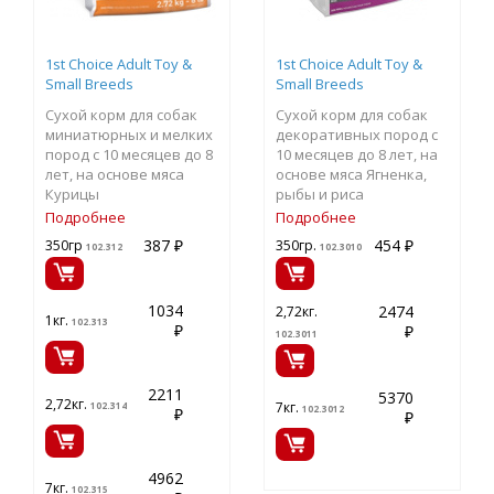
1st Choice Adult Toy &
1st Choice Adult Toy &
Small Breeds
Small Breeds
Сухой корм для собак
Сухой корм для собак
миниатюрных и мелких
декоративных пород с
пород с 10 месяцев до 8
10 месяцев до 8 лет, на
лет, на основе мяса
основе мяса Ягненка,
Курицы
рыбы и риса
Подробнее
Подробнее
387 ₽
454 ₽
350гр
350гр.
102.312
102.3010
1034
2474
2,72кг.
1кг.
102.313
₽
₽
102.3011
2211
5370
2,72кг.
7кг.
102.314
102.3012
₽
₽
4962
7кг.
102.315