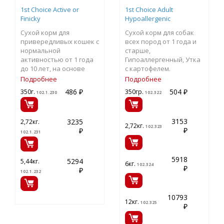
1st Choice Active or
1st Choice Adult
Finicky
Hypoallergenic
Сухой корм для
Сухой корм для собак
привередливых кошек с
всех пород от 1 года и
нормальной
старше,
активностью от 1 года
Гипоаллергенный, Утка
до 10 лет, на основе
с картофелем.
Курицы
Подробнее
Подробнее
486 ₽
504 ₽
350г.
350гр.
102.1.230
102.322
3153
3235
2,72кг.
2,72кг.
102.323
₽
₽
102.1.231
5918
5294
5,44кг.
6кг.
102.324
₽
₽
102.1.232
10793
12кг.
102.325
₽