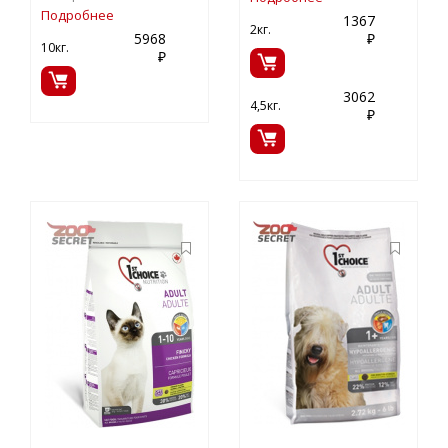
Подробнее
1367
2кг.
5968
₽
10кг.
₽
3062
4,5кг.
₽